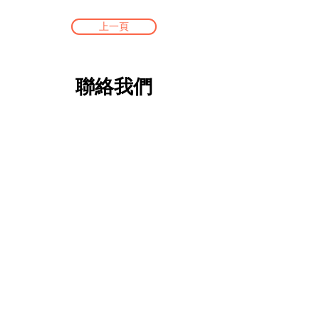
上一頁
聯絡我們
查詢及訂購熱線:
24652118
,
24652100
FAX :
24652280
whatsapp :
6360 5070
ic24652118@yahoo.com.hk
門市部地址 : 屯門新平街2號屯門工業中
心B座1401室
(只限取貨 , 取貨前請先預
約)
FLAT B-1,14/F BLOCK B , 2 SAN PING
CIRCUIT,TUEN MUN INDUSTRIAL