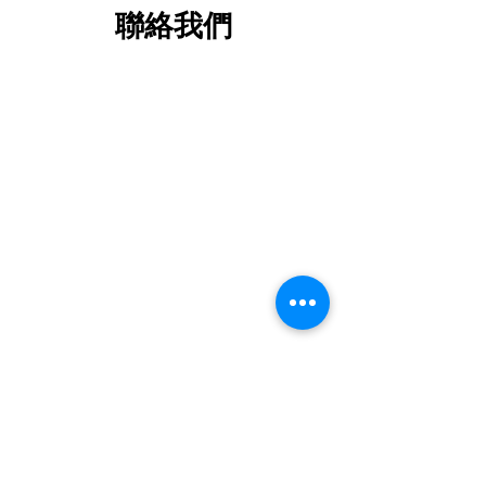
聯絡我們
查詢及訂購熱線:
24652118
,
24652100
FAX :
24652280
whatsapp :
6360 5070
ic24652118@yahoo.com.hk
門市部地址 : 屯門新平街2號屯門工業中
心B座1401室
(只限取貨 , 取貨前請先預
約)
FLAT B-1,14/F BLOCK B , 2 SAN PING
CIRCUIT,TUEN MUN INDUSTRIAL
CENTRE,TUEN MUN