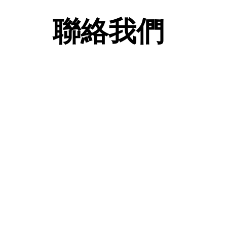
聯絡我們
查詢及訂購熱線: 2
FAX
whatsa
ic24652
門市部地址 : 屯門新平街
(只限取貨 , 取
FLAT B-1,14/F BLOCK B 