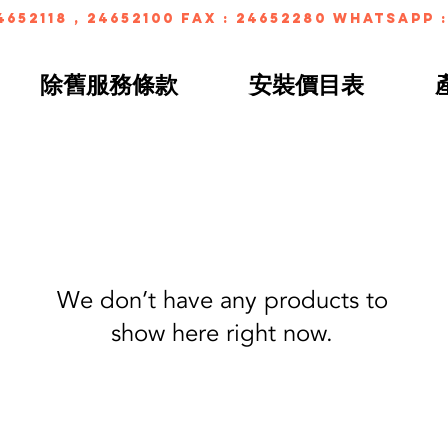
4652118 , 24652100 FAX : 24652280 whatsapp :
除舊服務條款
安裝價目表
We don’t have any products to
show here right now.