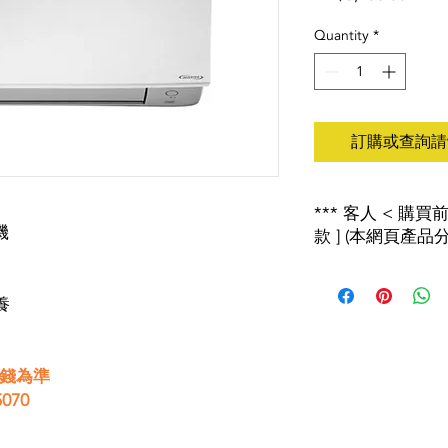
Quantity
*
訂購或查詢請wh
*** 客人 < 購
機
款 ] (本網頁產品分
2018年8月1日起 
產者責任計劃」 , 
保養
會有特別安排詳情請查
***以上價錢如有更
價錢為準
歡迎致電２４６５２１
070
****淨機連送貨加$150
****安裝另計****