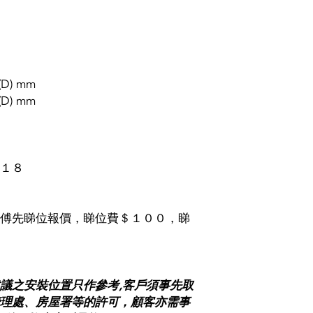
**規格及特點如有更改
(D) mm
(D) mm
１８
傅先睇位報價，睇位費＄１００，睇
議之安裝位置只作參考,客戶須事先取
理處、房屋署等的許可，顧客亦需事