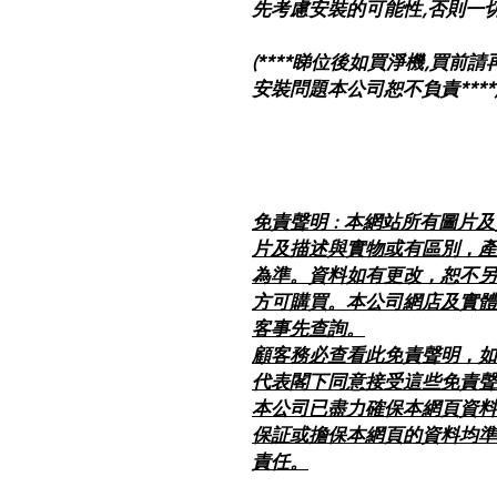
先考慮安裝的可能性,否則一
(****睇位後如買淨機,買
安裝問題本公司恕不負責****
免責聲明 : 本網站所有圖片
片及描述與實物或有區別，產
為準。資料如有更改，恕不另
方可購買。本公司網店及實體
客事先查詢。
顧客務必查看此免責聲明，如
代表閣下同意接受這些免責聲
本公司已盡力確保本網頁資料
保証或擔保本網頁的資料均準
責任。