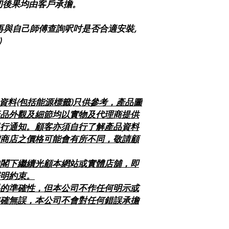
切後果均由客戶承擔。
前請再與自己師傅查詢呎吋是否合適安裝,
)
及資料(包括能源標籤)只供參考，產品圖
品外觀及細節均以實物及代理商提供
行通知。顧客亦須自行了解產品資料
商店之價格可能會有所不同，敬請顧
閣下繼續光顧本網站或實體店舖，即
明約束。
的準確性，但本公司不作任何明示或
確無誤，本公司不會對任何錯誤承擔