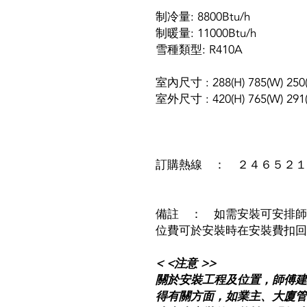
制冷量: 8800Btu/h
制暖量: 11000Btu/h
雪種類型: R410A
室內尺寸 : 288(H) 785(W) 250
室外尺寸 : 420(H) 765(W) 291
訂購熱線 ： ２４６５２１
備註 ： 如需安裝可安排師
位費可於安裝時在安裝費扣回
< <注意 >>
關於安裝工程及位置，師傅建
得有關方面，如業主、大廈管