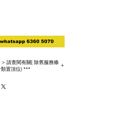
atsapp 6360 5070
買前 > 請查閱有關[ 除舊服務條
類置頂位) ***
, 環保署將推行「廢電器電子產品強制生
如消費者欲棄置屬相同類別的舊電器,將
閱[ 除舊服務條款 ]
改以電話報價為實,
１８查詢及報價***
***