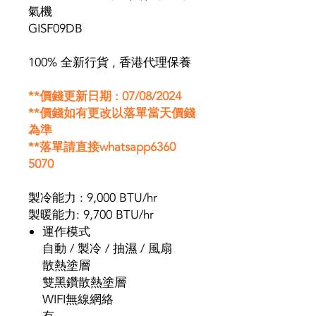
氣機
GISF09DB
100% 全新行貨 , 香港代理保養
**
價錢更新日期 :
07/08/2024
**
價錢如有更改以落單當天價錢
為準
**
落單請直接whatsapp6360
507
0
製冷能力 : 9,000 BTU/hr
製暖能力: 9,700 BTU/hr
運作模式
自動 / 製冷 / 抽濕 / 風扇
散熱塗層
雙黑鑽散熱塗層
WIFI無線網絡