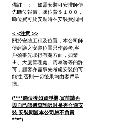
備註 ： 如需安裝可安排師傅
先睇位報價，睇位費＄１００，
睇位費可於安裝時在安裝費扣回
< <注意 >>
關於安裝工程及位置，本公司師
傅建議之安裝位置只作參考,客
戶須事先取得有關方面，如業
主、大廈管理處、房屋署等的許
可，顧客亦需事先考慮安裝的可
能性,否則一切後果均由客戶承
擔。
(****睇位後如買淨機,買前請再
與自己師傅查詢呎吋是否合適安
裝,安裝問題本公司恕不負責
****)