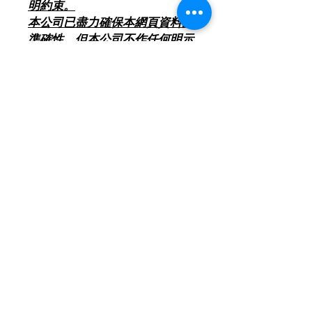
明約束。
本公司已盡力確保本網頁資料的
準確性，但本公司不作任何明示
或保証或擔保本網頁的資料均準
確無誤，本公司不會對任何錯誤
承擔責任。
*** 客人 < 購買前 > 請查
閱有關[ 除舊服務條款 ] (本
網頁產品分類置頂位) ***
2018年8月1日起 , 環保署將推行「廢
電器電子產品強制生產者責任計劃」 ,
如消費者欲棄置屬相同類別的舊電器,
將會有特別安排詳情請查閱[ 除舊服務
條款 ]
聯絡我們
***以上價錢如有更改以電話報價為實,
歡迎致電２４６５２１１８查詢及報價
***
查詢及訂購熱線:
24652118
,
24652100