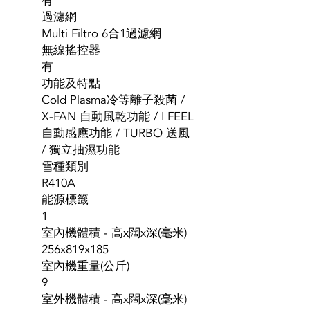
有
過濾網
Multi Filtro 6合1過濾網
無線搖控器
有
功能及特點
Cold Plasma冷等離子殺菌 /
X-FAN 自動風乾功能 / I FEEL
自動感應功能 / TURBO 送風
/ 獨立抽濕功能
雪種類別
R410A
能源標籤
1
室內機體積 - 高x闊x深(毫米)
256x819x185
室內機重量(公斤)
9
室外機體積 - 高x闊x深(毫米)