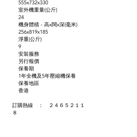
555x732x330
室外機重量(公斤)
24
機身體積 - 高x闊x深(毫米)
256x819x185
淨重(公斤)
9
安裝服務
另行報價
保養期
1年全機及5年壓縮機保養
保養地區
香港
訂購熱線 ： ２４６５２１１
８