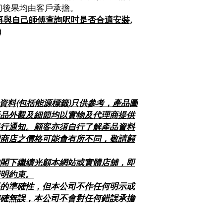
切後果均由客戶承擔。
前請再與自己師傅查詢呎吋是否合適安裝,
)
及資料(包括能源標籤)只供參考，產品圖
品外觀及細節均以實物及代理商提供
行通知。顧客亦須自行了解產品資料
商店之價格可能會有所不同，敬請顧
閣下繼續光顧本網站或實體店舖，即
明約束。
的準確性，但本公司不作任何明示或
確無誤，本公司不會對任何錯誤承擔