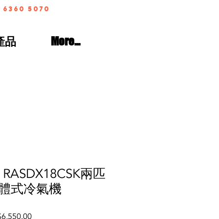
 6360 5070
產品
More...
立 RASDX18CSK兩匹
體式冷氣機
lar
Sale
6,550.00