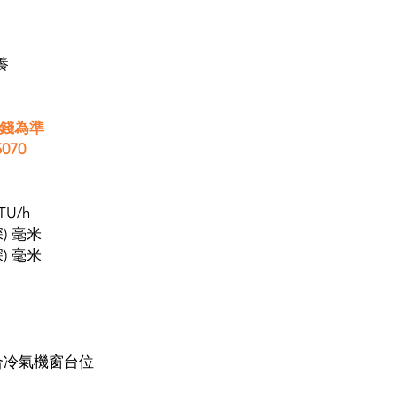
養
價錢為準
070
TU/h
 (深) 毫米
(深) 毫米
合冷氣機窗台位