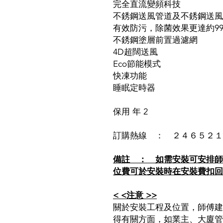
完全直流變頻科技
不銹鋼送風管道及不銹鋼送風
有效防污，除菌效果更達約99.
不銹鋼塗層前置過濾網
4D超闊送風
Eco節能模式
快凍功能
睡眠定時器
保用 年 2
訂購熱線 ： ２４６５２１
備註 ： 如需安裝可安排師
位費可於安裝時在安裝費扣回
< <注意 >>
關於安裝工程及位置，師傅建
得有關方面，如業主、大廈管