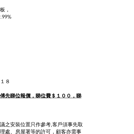
板，
99%
１８
傅先睇位報價，睇位費＄１００，睇
議之安裝位置只作參考,客戶須事先取
理處、房屋署等的許可，顧客亦需事