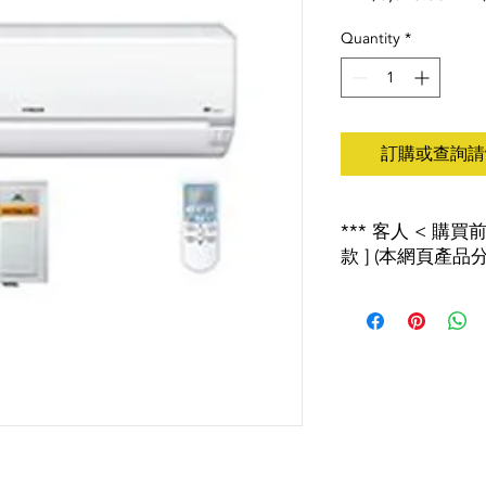
Pric
Quantity
*
訂購或查詢請wh
*** 客人 < 購
款 ] (本網頁產品分
2018年8月1日起 
產者責任計劃」 , 
會有特別安排詳情請查
***以上價錢如有更
歡迎致電２４６５２１
****淨機連送貨加$150
****安裝另計****
**規格及特點如有更改