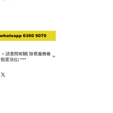
e
Price
atsapp 6360 5070
買前 > 請查閱有關[ 除舊服務條
類置頂位) ***
, 環保署將推行「廢電器電子產品強制生
如消費者欲棄置屬相同類別的舊電器,將
閱[ 除舊服務條款 ]
改以電話報價為實,
１８查詢及報價***
***
恕不另行通知***