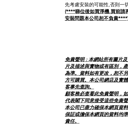
先考慮安裝的可能性,否則一
(****睇位後如買淨機,買
安裝問題本公司恕不負責****
免責聲明 : 本網站所有圖片
片及描述與實物或有區別，產
為準。資料如有更改，恕不另
方可購買。本公司網店及實體
客事先查詢。
顧客務必查看此免責聲明，如
代表閣下同意接受這些免責聲
本公司已盡力確保本網頁資料
保証或擔保本網頁的資料均準
責任。