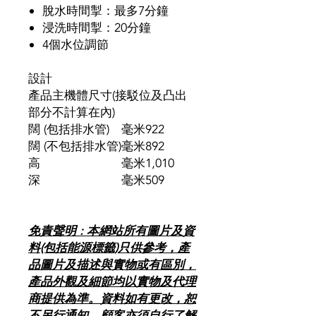
脫水時間掣：最多7分鐘
浸洗時間掣：20分鐘
4個水位調節
設計
產品主機體尺寸(接駁位及凸出
部分不計算在內)
闊 (包括排水管)
毫米
922
闊 (不包括排水管)
毫米
892
高
毫米
1,010
深
毫米
509
免責聲明 : 本網站所有圖片及資
料(包括能源標籤)只供參考，產
品圖片及描述與實物或有區別，
產品外觀及細節均以實物及代理
商提供為準。資料如有更改，恕
不另行通知。顧客亦須自行了解