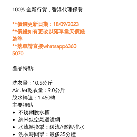
100% 全新行貨 , 香港代理保養
**價錢更新日期 : 18/09/2023
**價錢如有更改以落單當天價錢
為準
**落單請直接whatsapp6360
5070
產品特點:
洗衣量 : 10.5公斤
Air Jet乾衣量 : 9.0公斤
脫水轉速 : 1,450轉
主要特點
不銹鋼脫水槽
納米鈦空氣過濾網
水流轉換掣：緩流/標準/排水
洗衣時間掣：最多35分鐘