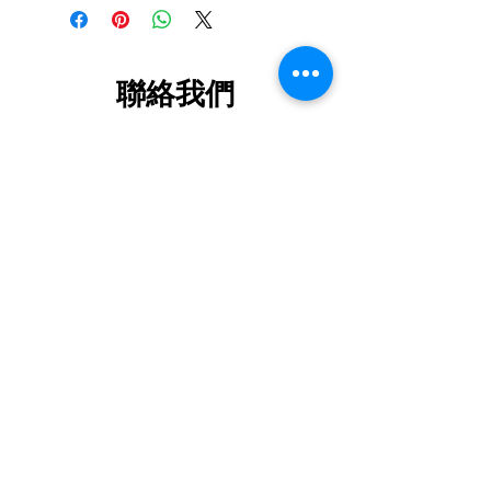
電器電子產品強制生產者責任計劃」 ,
如消費者欲棄置屬相同類別的舊電器,
將會有特別安排詳情請查閱[ 除舊服務
條款 ]
聯絡我們
***
以上價錢只供參考
,
價錢以電話報價為實
,
查詢及訂購熱線:
24652118
,
24652100
歡迎致電２４６５２１１８
FAX :
24652280
或
WHATSAPP 63605070
查詢最新報
whatsapp :
6360 5070
價
***
ic24652118@yahoo.com.hk
***
規格及特點如有更改恕不另行通知
門市部地址 : 屯門新平街2號屯門工業中
***
心B座1401室
****
現價錢包括送貨
(
偏遠地區及行樓梯
(只限取貨 , 取貨前請先預
另計
)****
約)
****
客人需預先拆除電制及來
,
去水喉
,
FLAT B-1,14/F BLOCK B , 2 SAN PING
回收商或代理才會搬走
****
****
不包安裝(
基本安裝$180)****
CIRCUIT,TUEN MUN INDUSTRIAL
****
不包搬走舊機
(
可代約免費回收
,
大
CENTRE,TUEN MUN
約
3
個工作天
)****