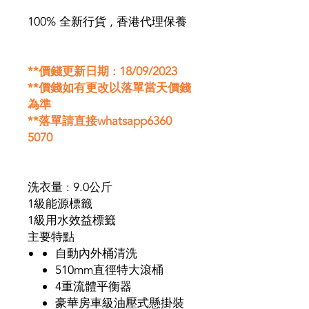
100% 全新行貨 , 香港代理保養
**價錢更新日期 : 18/09/2023
**價錢如有更改以落單當天價錢
為準
**落單請直接whatsapp6360
5070
洗衣量 : 9.0公斤
1級能源標籤
1級用水效益標籤
主要特點
自動內外桶清洗
510mm直徑特大滾桶
4重流體平衡器
豪華房車級油壓式懸掛裝