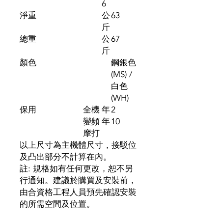
6
淨重
公
63
斤
總重
公
67
斤
顏色
鋼銀色
(MS) /
白色
(WH)
保用
全機
年
2
變頻
年
10
摩打
以上尺寸為主機體尺寸，接駁位
及凸出部分不計算在內。
註: 規格如有任何更改，恕不另
行通知。建議於購買及安裝前，
由合資格工程人員預先確認安裝
的所需空間及位置。