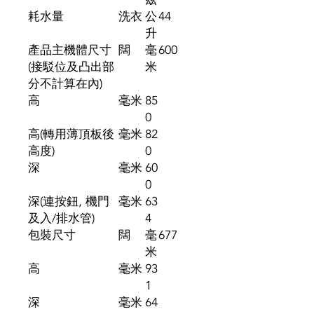
耗水量
洗衣
公
44
升
產品主機體尺寸
闊
毫
600
(接駁位及凸出部
米
分不計算在內)
高
毫米
85
0
高(轉用薄頂板後
毫米
82
高度)
0
深
毫米
60
0
深(連按鈕, 機門
毫米
63
及入/排水管)
4
包裝尺寸
闊
毫
677
米
高
毫米
93
1
深
毫米
64