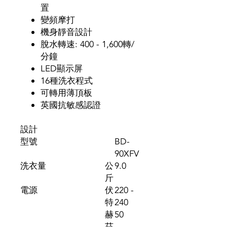
置
變頻摩打
機身靜音設計
脫水轉速: 400 - 1,600轉/
分鐘
LED顯示屏
16種洗衣程式
可轉用薄頂板
英國抗敏感認證
設計
型號
BD-
90XFV
洗衣量
公
9.0
斤
電源
伏
220 -
特
240
赫
50
茲