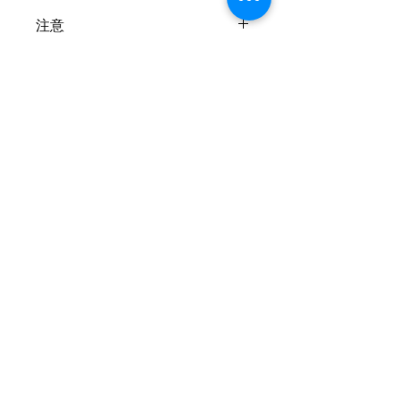
注意
***以上價錢如有更改以電話報價為實,
送貨及安裝另計(由本店安裝包送貨),
歡迎致電２４６５２１１８查詢及報價
***
聯絡我們
***規格及特點如有更改怒不另行通知
***
查詢及訂購熱線:
24652118
,
24652100
FAX :
24652280
whatsapp :
6360 5070
ic24652118@yahoo.com.hk
門市部地址 : 屯門新平街2號屯門工業中
心B座1401室
(只限取貨 , 取貨前請先預
約)