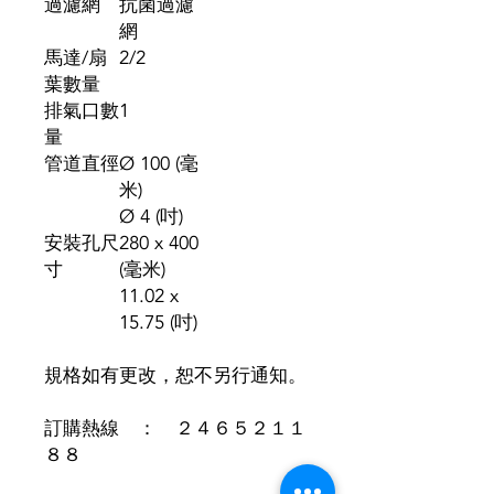
過濾網
抗菌過濾
網
馬達/扇
2/2
葉數量
排氣口數
1
量
管道直徑
Ø 100 (毫
米)
Ø 4 (吋)
安裝孔尺
280 x 400
寸
(毫米)
11.02 x
15.75 (吋)
規格如有更改，恕不另行通知。
訂購熱線 ： ２４６５２１１
８８