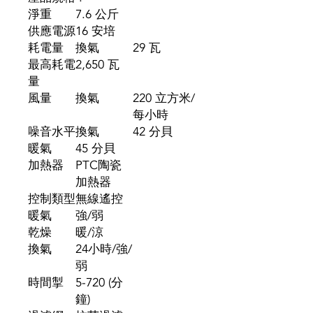
淨重
7.6 公斤
供應電源
16 安培
耗電量
換氣
29 瓦
最高耗電
2,650 瓦
量
風量
換氣
220 立方米/
每小時
噪音水平
換氣
42 分貝
暖氣
45 分貝
加熱器
PTC陶瓷
加熱器
控制類型
無線遙控
暖氣
強/弱
乾燥
暖/涼
換氣
24小時/強/
弱
時間掣
5-720 (分
鐘)