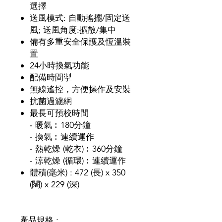
選擇
送風模式: 自動搖擺/固定送
風; 送風角度:擴散/集中
備有多重安全保護及恆溫裝
置
24小時換氣功能
配備時間掣
無線遙控，方便操作及安裝
抗菌過濾網
最長可預校時間
- 暖氣︰180分鐘
- 換氣︰連續運作
- 熱乾燥 (乾衣)︰360分鐘
- 涼乾燥 (循環)︰連續運作
體積(毫米) : 472 (長) x 350
(闊) x 229 (深)
產品規格 :