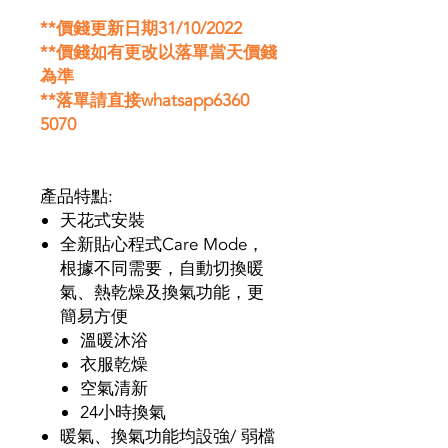
**價錢更新日期31/10/2022
**價錢如有更改以落單當天價錢
為準
**落單請直接whatsapp6360
5070
產品特點:
天花式安裝
全新貼心程式Care Mode，
根據不同需要，自動切換暖
氣、熱乾燥及換氣功能，更
簡易方便
溫暖沐浴
衣服乾燥
空氣清新
24小時換氣
暖氣、換氣功能均設強/ 弱檔