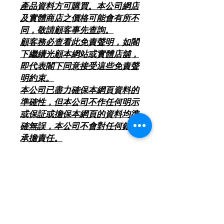
產品資料方可購買。本公司網店
及實體商店之價格可能會有所不
同，敬請顧客事先查詢。
顧客務必查看此免責聲明，如閣
下繼續光顧本網站或實體店舖，
即代表閣下同意接受這些免責聲
明約束。
本公司已盡力確保本網頁資料的
準確性，但本公司不作任何明示
或保証或擔保本網頁的資料均準
確無誤，本公司不會對任何錯誤
承擔責任。
*** 客人 < 購買前 > 請查
閱有關[ 除舊服務條款 ] (本
網頁產品分類置頂位) ***
2018年8月1日起 , 環保署將推行「廢
電器電子產品強制生產者責任計劃」 ,