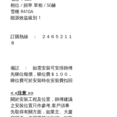
相位 / 頻率 單相 / 50赫
雪種 R410A
能源效益級別 1
訂購熱線 ： ２４６５２１１
８
備註 ： 如需安裝可安排師傅
先睇位報價，睇位費＄１００，
睇位費可於安裝時在安裝費扣回
< <注意 >>
關於安裝工程及位置，師傅建議
之安裝位置只作參考,客戶須事
先取得有關方面，如業主、大廈