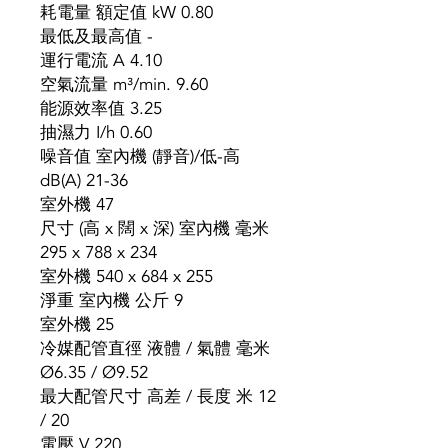
耗電量 額定值 kW 0.80
最低及最高值 -
運行電流 A 4.10
空氣流量 m³/min. 9.60
能源效率值 3.25
抽濕力 I/h 0.60
噪音值 室內機 (靜音)/低-高
dB(A) 21-36
室外機 47
尺寸 (高 x 闊 x 深) 室內機 毫米
295 x 788 x 234
室外機 540 x 684 x 255
淨重 室內機 公斤 9
室外機 25
冷媒配管直徑 液體 / 氣體 毫米
Ø6.35 / Ø9.52
最大配管尺寸 高差 / 長度 米 12
/ 20
電壓 V 220