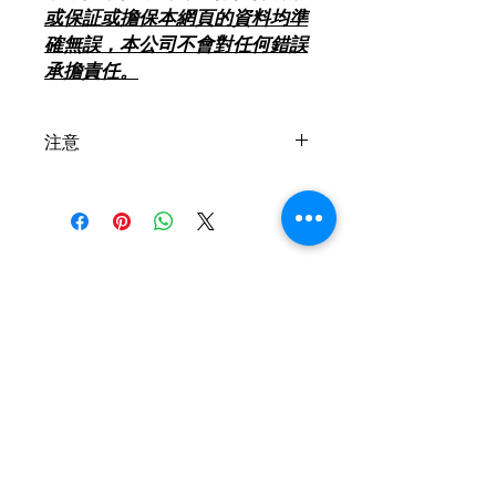
或保証或擔保本網頁的資料均準
確無誤，本公司不會對任何錯誤
承擔責任。
注意
***以上價錢只供參考,
價錢以電話報價為實,
送貨及安裝另計(由本店安裝包送貨),
歡迎致電２４６５２１１８查詢及報價
***
聯絡我們
***規格及特點如有更改恕不另行通知
***
查詢及訂購熱線:
24652118
,
24652100
****淨機連送貨加$100***
FAX :
24652280
****安裝另計****
whatsapp :
6360 5070
ic24652118@yahoo.com.hk