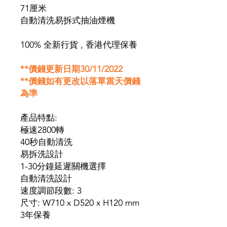
71厘米
自動清洗易拆式抽油煙機
100% 全新行貨 , 香港代理保養
**價錢更新日期30/11/2022
**價錢如有更改以落單當天價錢
為準
產品特點:
極速2800轉
40秒自動清洗
易拆洗設計
1-30分鐘延遲關機選擇
自動清洗設計
速度調節段數: 3
尺寸: W710 x D520 x H120 mm
3年保養