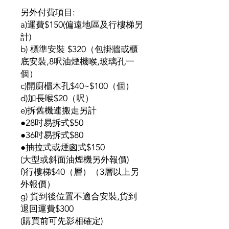
另外付費項目:
a)運費$150(偏遠地區及行樓梯另
計)
b) 標準安裝 $320（包掛牆或櫃
底安裝,8呎油煙機喉,玻璃孔一
個）
c)開廚櫃木孔$40~$100（個）
d)加長喉$20（呎）
e)拆舊機連搬走另計
●28吋易拆式$50
●36吋易拆式$80
●抽拉式或煙囪式$150
(大型或斜面油煙機另外報價)
f)行樓梯$40（層）（3層以上另
外報價）
g) 貨到後位置不適合安裝,貨到
退回運費$300
(購買前可先影相確定)