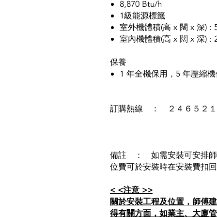
8,870 Btu/h
1級能源標籤
室外機體積(高 x 闊 x 深) : 51
室內機體積(高 x 闊 x 深) : 29
保養
1 年全機保用，5 年壓縮
訂購熱線 ： ２４６５２１
備註 ： 如需安裝可安排師
位費可於安裝時在安裝費扣回
< <注意 >>
關於安裝工程及位置，師傅建
得有關方面，如業主、大廈管