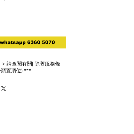
e
Price
atsapp 6360 5070
買前 > 請查閱有關[ 除舊服務條
類置頂位) ***
, 環保署將推行「廢電器電子產品強制生
如消費者欲棄置屬相同類別的舊電器,將
閱[ 除舊服務條款 ]
改以電話報價為實,
１８查詢及報價***
***