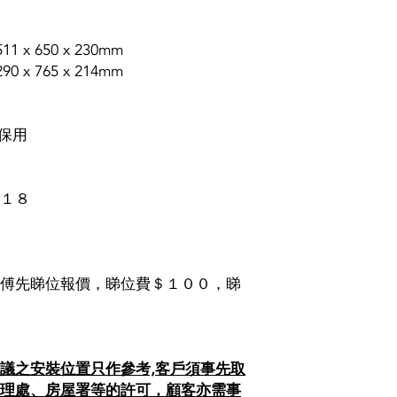
1 x 650 x 230mm
0 x 765 x 214mm
機保用
１８
傅先睇位報價，睇位費＄１００，睇
議之安裝位置只作參考,客戶須事先取
理處、房屋署等的許可，顧客亦需事