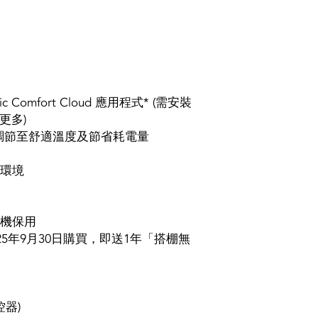
**規格及特點如有更改
ic Comfort Cloud 應用程式* (需安裝
解更多)
調節至舒適溫度及節省耗電量
護環境
縮機保用
025年9月30日購買，即送1年「搭棚無
控器)