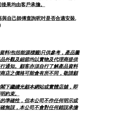
切後果均由客戶承擔。
前請再與自己師傅查詢呎吋是否合適安裝,
)
及資料(包括能源標籤)只供參考，產品圖
品外觀及細節均以實物及代理商提供
行通知。顧客亦須自行了解產品資料
商店之價格可能會有所不同，敬請顧
閣下繼續光顧本網站或實體店舖，即
明約束。
的準確性，但本公司不作任何明示或
確無誤，本公司不會對任何錯誤承擔