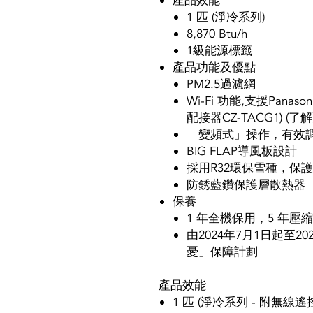
產品效能
1 匹 (淨冷系列)
8,870 Btu/h
1級能源標籤
產品功能及優點
PM2.5過濾網
Wi-Fi 功能,支援Panason
配接器CZ-TACG1) (了
「變頻式」操作，有效
BIG FLAP導風板設計
採用R32環保雪種，保
防銹藍鑽保護層散熱器
保養
1 年全機保用，5 年壓
由2024年7月1日起至2
憂」保障計劃
產品效能
1 匹 (淨冷系列 - 附無線遙