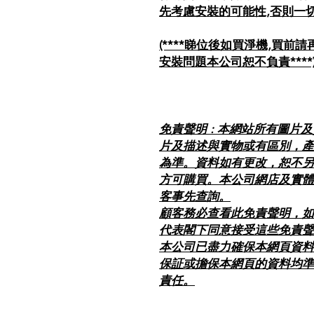
先考慮安裝的可能性,否則一
(****睇位後如買淨機,買
安裝問題本公司恕不負責****
免責聲明 : 本網站所有圖片
片及描述與實物或有區別，產
為準。資料如有更改，恕不另
方可購買。本公司網店及實體
客事先查詢。
顧客務必查看此免責聲明，如
代表閣下同意接受這些免責聲
本公司已盡力確保本網頁資料
保証或擔保本網頁的資料均準
責任。