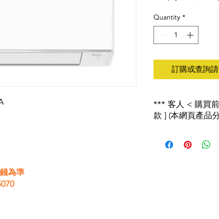
Pric
Quantity
*
訂購或查詢請wh
A
*** 客人 < 購
款 ] (本網頁產品分
2018年8月1日起 
產者責任計劃」 , 
會有特別安排詳情請查
價錢為準
***以上價錢如有更
070
歡迎致電２４６５２１
****淨機連送貨加$150
****安裝另計****