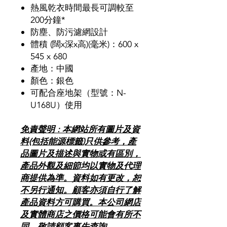
熱風乾衣時間最長可調較至
200分鐘*
防塵、防污濾網設計
體積 (闊x深x高)(毫米)：600 x
545 x 680
產地：中國
顏色：銀色
可配合座地架（型號：N-
U168U）使用
免責聲明 : 本網站所有圖片及資
料(包括能源標籤)只供參考，產
品圖片及描述與實物或有區別，
產品外觀及細節均以實物及代理
商提供為準。資料如有更改，恕
不另行通知。顧客亦須自行了解
產品資料方可購買。本公司網店
及實體商店之價格可能會有所不
同，敬請顧客事先查詢。