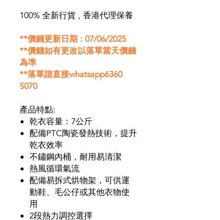
100% 全新行貨 , 香港代理保養
**價錢更新日期 : 07/06/2025
**價錢如有更改以落單當天價錢
為準
**落單請直接whatsapp6360
5070
產品特點:
乾衣容量：7公斤
配備PTC陶瓷發熱技術，提升
乾衣效率
不鏽鋼內桶，耐用易清潔
熱風循環氣流
配備易拆式烘物架，可供運
動鞋、毛公仔或其他衣物使
用
2段熱力調控選擇