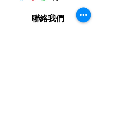
如消費者欲棄置屬相同類別的舊電器,
將會有特別安排詳情請查閱[ 除舊服務
條款 ]
聯絡我們
***以上價錢如有更改以電話報價為實,
歡迎致電２４６５２１１８查詢及報價
查詢及訂購熱線:
24652118
,
24652100
***
FAX :
24652280
whatsapp :
6360 5070
****現價錢包括代理送貨****
ic24652118@yahoo.com.hk
****不包搬走舊機****
門市部地址 : 屯門新平街2號屯門工業中
心B座1401室
**規格及特點如有更改恕不另行通知***
(只限取貨 , 取貨前請先預
約)
FLAT B-1,14/F BLOCK B , 2 SAN PING
CIRCUIT,TUEN MUN INDUSTRIAL
CENTRE,TUEN MUN