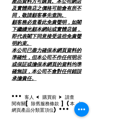
產品資料方可購買。本公司網店
及實體商店之價格可能會有所不
同，敬請顧客事先查詢。
顧客務必查看此免責聲明，如閣
下繼續光顧本網站或實體店舖，
即代表閣下同意接受這些免責聲
明約束。
本公司已盡力確保本網頁資料的
準確性，但本公司不作任何明示
或保証或擔保本網頁的資料均準
確無誤，本公司不會對任何錯誤
承擔責任。
*** 客人 < 購買前 > 請查
閱有關[ 除舊服務條款 ] (本
網頁產品分類置頂位) ***
2018年8月1日起 , 環保署將推行「廢
電器電子產品強制生產者責任計劃」 ,