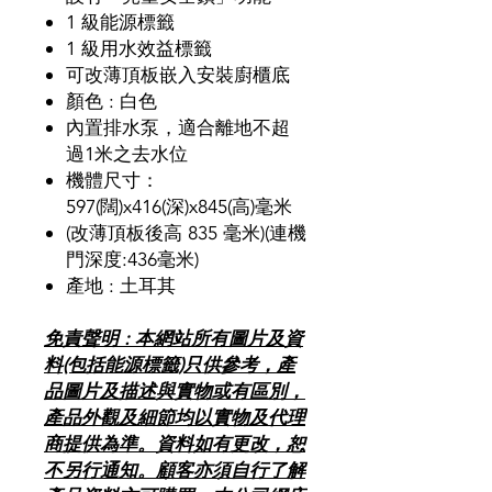
1 級能源標籤
1 級用水效益標籤
可改薄頂板嵌入安裝廚櫃底
顏色 : 白色
內置排水泵，適合離地不超
過1米之去水位
機體尺寸：
597(闊)x416(深)x845(高)毫米
(改薄頂板後高 835 毫米)(連機
門深度:436毫米)
產地 : 土耳其
免責聲明 : 本網站所有圖片及資
料(包括能源標籤)只供參考，產
品圖片及描述與實物或有區別，
產品外觀及細節均以實物及代理
商提供為準。資料如有更改，恕
不另行通知。顧客亦須自行了解