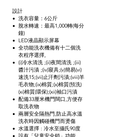
設計
洗衣容量：6公斤
脫水轉速：最高1,000轉(每分
鐘)
LED液晶顯示屏幕
全功能洗衣機備有十二個洗
衣程序選擇,
(i)冷水清洗 ;(ii)夜間清洗 ;(iii)
醬汁污漬 ;(iv)寢具;(v)簡易(vi)
速洗15;(vii)止汗劑污漬;(viii)羊
毛衣物;(ix)棉質;(x)棉質(預洗)
(xi)棉質(環保);(xii)袖口污漬
配備33厘米機門闊口,方便存
取洗衣物
兩層安全隔熱門,防止高水溫
洗衣時因觸碰機門而燙傷
水溫選擇 : 冷水至攝氏90度
設有「兒童安全鎖」功能