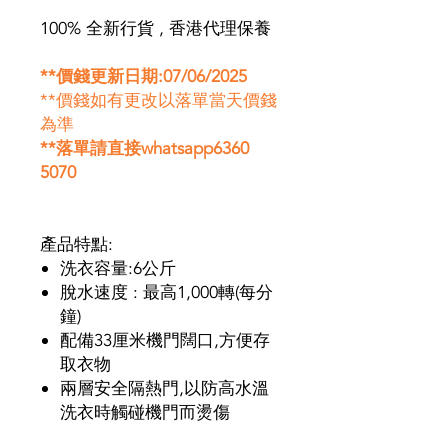
100% 全新行貨 , 香港代理保養
**
價錢更新日期
:07/06/2025
**價錢如有更改以落單當天價錢
為準
**落單請直接whatsapp6360
5070
產品特點:
洗衣容量:6公斤
脫水速度 : 最高1,000轉(每分
鐘)
配備33厘米機門闊口,方便存
取衣物
兩層安全隔熱門,以防高水溫
洗衣時觸碰機門而燙傷