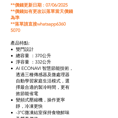
**價錢更新日期 : 07/06/2025
**價錢如有更改以落單當天價錢
為準
**落單請直接whatsapp6360
5070
產品特點:
雙門設計
總容量 ：370公升
淨容量 ：332公升
AI ECONAVI 智慧節能技術，
透過三種傳感器及微處理器
自動學習家庭生活模式，選
擇最合適的製冷時間，更有
效節能省電
變頻式壓縮機，操作更寧
靜，冷凍更快
-3°C微凍結室保持食物鮮味