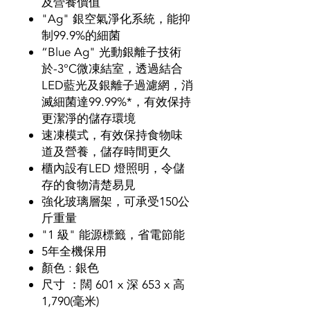
及營養價值
"Ag" 銀空氣淨化系統，能抑
制99.9%的細菌
“Blue Ag" 光動銀離子技術
於-3°C微凍結室，透過結合
LED藍光及銀離子過濾網，消
滅細菌達99.99%*，有效保持
更潔淨的儲存環境
速凍模式，有效保持食物味
道及營養，儲存時間更久
櫃內設有LED 燈照明，令儲
存的食物清楚易見
強化玻璃層架，可承受150公
斤重量
"1 級" 能源標籤，省電節能
5年全機保用
顏色 : 銀色
尺寸 ：闊 601 x 深 653 x 高
1,790(毫米)