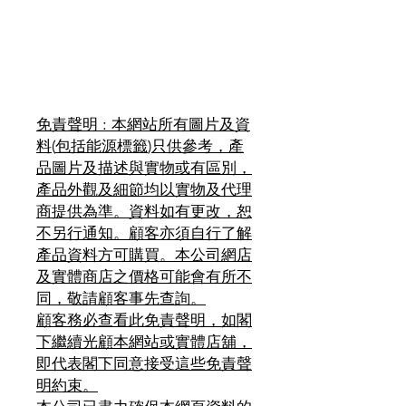
免責聲明
:
本網站所有圖片及資
料
(
包括能源標籤
)
只供參考，產
品圖片及描述與實物或有區別，
產品外觀及細節均以實物及代理
商提供為準。資料如有更改，恕
不另行通知。顧客亦須自行了解
產品資料方可購買。本公司網店
及實體商店之價格可能會有所不
同，敬請顧客事先查詢。
顧客務必查看此免責聲明，如閣
下繼續光顧本網站或實體店舖，
即代表閣下同意接受這些免責聲
明約束。