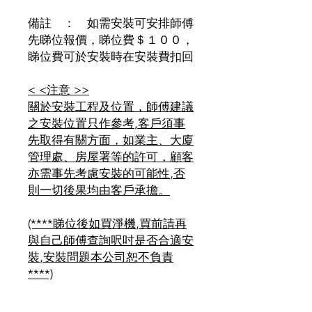
備註 ： 如需安裝可安排師傅
先睇位報價，睇位費＄１００，
睇位費可於安裝時在安裝費扣回
< <
注意
>>
關於安裝工程及位置，師傅建議
之安裝位置只作參考
,
客戶須事
先取得有關方面，如業主、大廈
管理處、房屋署等的許可，顧客
亦需事先考慮安裝的可能性
,
否
則一切後果均由客戶承擔。
(****
睇位後如買淨機
,
買前請再
與自己師傅查詢呎吋是否合適安
裝
,
安裝問題本公司恕不負責
****)