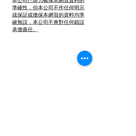
本公司已盡力確保本網頁資料的
準確性，但本公司不作任何明示
或保証或擔保本網頁的資料均準
確無誤，本公司不會對任何錯誤
承擔責任。
*** 客人 < 購買前 > 請查
閱有關[ 除舊服務條款 ] (本
網頁產品分類置頂位) ***
2018年8月1日起 , 環保署將推行「廢
電器電子產品強制生產者責任計劃」 ,
如消費者欲棄置屬相同類別的舊電器,
將會有特別安排詳情請查閱[ 除舊服務
條款 ]
聯絡我們