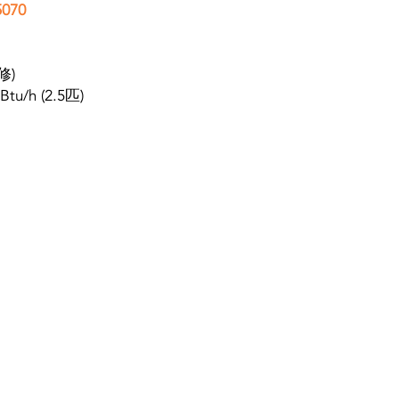
070
**規格及特點如有更改
修)
tu/h (2.5匹)