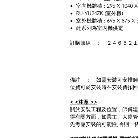
室內機體積 : 295 X 1040
RU-YU24ZK (室外機)
室外機體積 : 695 X 875 
此系列為室內機供電
訂購熱線 ： ２４６５２１
備註 ： 如需安裝可安排師
位費可於安裝時在安裝費扣回
< <注意 >>
關於安裝工程及位置，師傅建
得有關方面，如業主、大廈管
先考慮安裝的可能性,否則一