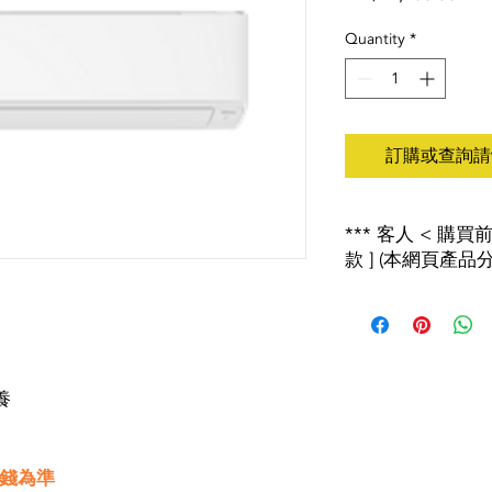
Quantity
*
訂購或查詢請wh
*** 客人 < 購
款 ] (本網頁產品分
2018年8月1日起 
產者責任計劃」 , 
會有特別安排詳情請查
***以上價錢如有更
養
歡迎致電２４６５２１
****淨機連送貨加$150
價錢為準
****安裝另計****