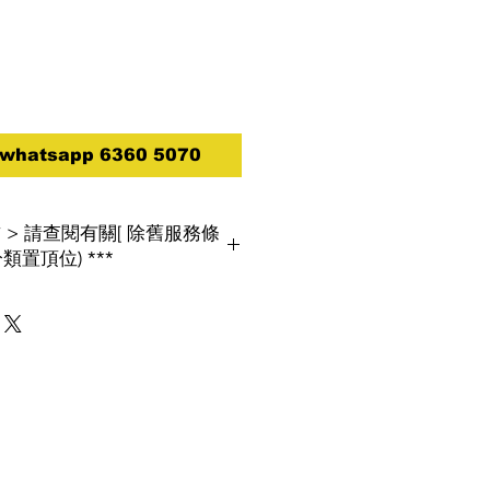
atsapp 6360 5070
買前 > 請查閱有關[ 除舊服務條
類置頂位) ***
, 環保署將推行「廢電器電子產品強制生
如消費者欲棄置屬相同類別的舊電器,將
閱[ 除舊服務條款 ]
改以電話報價為實,
１８查詢及報價***
***