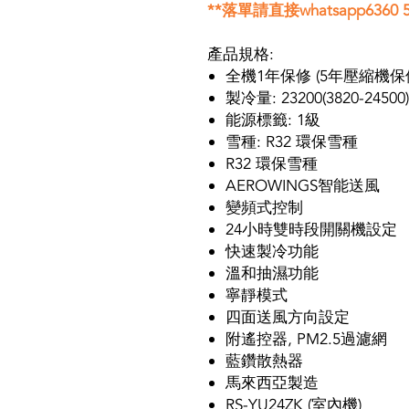
**落單請直接whatsapp6360 5
產品規格:
全機1年保修 (5年壓縮機保
製冷量: 23200(3820-24500)B
能源標籤: 1級
雪種: R32 環保雪種
R32 環保雪種
AEROWINGS智能送風
變頻式控制
24小時雙時段開關機設定
快速製冷功能
溫和抽濕功能
寧靜模式
四面送風方向設定
附遙控器, PM2.5過濾網
藍鑽散熱器
馬來西亞製造
RS-YU24ZK (室內機)