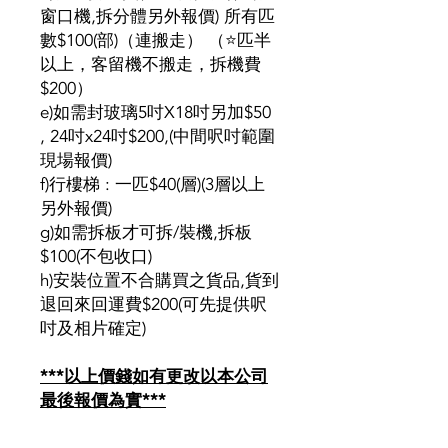
窗口機,拆分體另外報價) 所有匹
數$100(部)（連搬走） （⭐匹半
以上，客留機不搬走，拆機費
$200）
e)如需封玻璃5吋X18吋另加$50
, 24吋x24吋$200,(中間呎吋範圍
現場報價)
f)行樓梯 : 一匹$40(層)(3層以上
另外報價)
g)如需拆板才可拆/裝機,拆板
$100(不包收口)
h)安裝位置不合購買之貨品,貨到
退回來回運費$200(可先提供呎
吋及相片確定)
***以上價錢如有更改以本公司
最後報價為實***