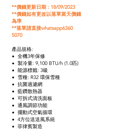
**
價錢更新日期 : 18/09/2023
**
價錢如有更改以落單當天價錢
為準
**
落單請直接whatsapp6360
5070
產品規格:
全機3年保修
製冷量: 9,100 BTU/h (1.0匹)
能源標籤: 3級
雪種: R32 環保雪種
抗菌過濾網
藍鑽散熱器
可拆式清洗面板
通風調節功能
擺動式空氣循環
4方位送送風系統
菲律賓製造