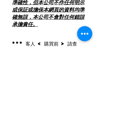
準確性，但本公司不作任何明示
或保証或擔保本網頁的資料均準
確無誤，本公司不會對任何錯誤
承擔責任。
*** 客人 < 購買前 > 請查
閱有關[ 除舊服務條款 ] (本
網頁產品分類置頂位) ***
2018年8月1日起 , 環保署將推行「廢
電器電子產品強制生產者責任計劃」 ,
如消費者欲棄置屬相同類別的舊電器,
將會有特別安排詳情請查閱[ 除舊服務
條款 ]
聯絡我們
***以上價錢如有更改以電話報價為實,
歡迎致電２４６５２１１８查詢及報價
***
查詢及訂購熱線:
24652118
,
24652100
****淨機連送貨加$150***
FAX :
24652280
****安裝另計****