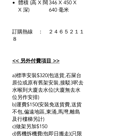
體積 (高 X 闊
346 X 450 X
X 深)
640 毫米
訂購熱線 ： ２４６５２１１
８
<< 另外付費項目 >>
a)標準安裝$320(包送貨,石屎台
原位或原有舊架安裝,接駁3呎去
水喉到大廈去水位(大廈無去水
位另作安排)
b)運費$150(安裝免送貨費,送貨
不包,偏遠地區,東涌,馬灣,離島
及行樓梯另計)
c)做架另加$150
d)舊機拆機費(包即日搬走)(只限