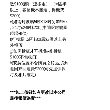
數$100(部)（連搬走） （⭐匹半
以上，客留機不搬走，拆機費
$200）
e)如需封玻璃5吋X18吋另加$50
, 24吋x24吋$200,(中間呎吋範圍
現場報價)
f)行樓梯 :2匹$80(層)(3層以上另
外報價)
g)如需拆板才可拆/裝機,拆板
$100(不包收口)
h)安裝位置不合購買之貨品,貨到
退回來回運費$200(可先提供呎
吋及相片確定)
***以上價錢如有更改以本公司
最後報價為實***