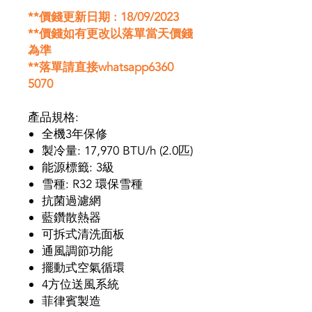
**
價錢更新日期 : 18/09/2023
**
價錢如有更改以落單當天價錢
為準
**
落單請直接whatsapp6360
5070
產品規格:
全機3年保修
製冷量: 17,970 BTU/h (2.0匹)
能源標籤: 3級
雪種: R32 環保雪種
抗菌過濾網
藍鑽散熱器
可拆式清洗面板
通風調節功能
擺動式空氣循環
4方位送風系統
菲律賓製造