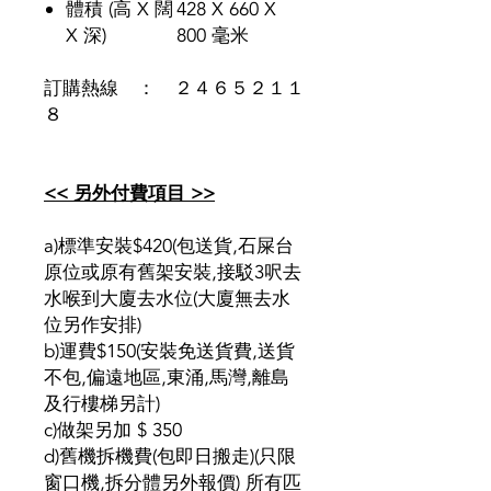
體積 (高 X 闊
428 X 660 X
X 深)
800 毫米
訂購熱線 ： ２４６５２１１
８
<< 另外付費項目 >>
a)標準安裝$420(包送貨,石屎台
原位或原有舊架安裝,接駁3呎去
水喉到大廈去水位(大廈無去水
位另作安排)
b)運費$150(安裝免送貨費,送貨
不包,偏遠地區,東涌,馬灣,離島
及行樓梯另計)
c)做架另加 $ 350
d)舊機拆機費(包即日搬走)(只限
窗口機,拆分體另外報價) 所有匹