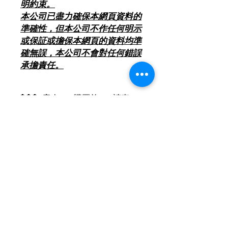
明約束。
本公司已盡力確保本網頁資料的
準確性，但本公司不作任何明示
或保証或擔保本網頁的資料均準
確無誤，本公司不會對任何錯誤
承擔責任。
*** 客人 < 購買前 > 請查
閱有關[ 除舊服務條款 ] (本
網頁產品分類置頂位) ***
2018年8月1日起 , 環保署將推行「廢
電器電子產品強制生產者責任計劃」 ,
如消費者欲棄置屬相同類別的舊電器,
將會有特別安排詳情請查閱[ 除舊服務
條款 ]
聯絡我們
***以上價錢如有更改以電話報價為實,
歡迎致電２４６５２１１８查詢及報價
***
查詢及訂購熱線:
24652118
,
24652100