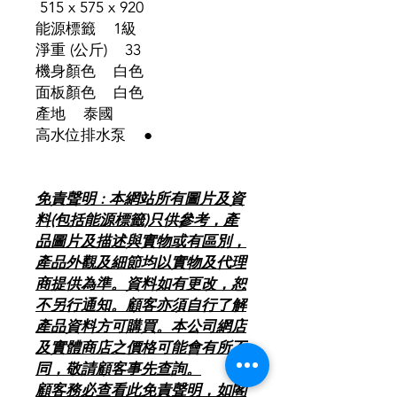
515 x 575 x 920
能源標籤 1級
淨重 (公斤) 33
機身顏色 白色
面板顏色 白色
產地 泰國
高水位排水泵 ●
免責聲明 : 本網站所有圖片及資
料(包括能源標籤)只供參考，產
品圖片及描述與實物或有區別，
產品外觀及細節均以實物及代理
商提供為準。資料如有更改，恕
不另行通知。顧客亦須自行了解
產品資料方可購買。本公司網店
及實體商店之價格可能會有所不
同，敬請顧客事先查詢。
顧客務必查看此免責聲明，如閣