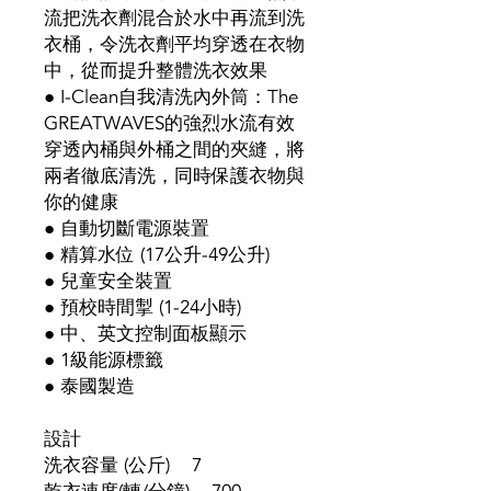
流把洗衣劑混合於水中再流到洗
衣桶，令洗衣劑平均穿透在衣物
中，從而提升整體洗衣效果
● I-Clean自我清洗內外筒：The
GREATWAVES的強烈水流有效
穿透內桶與外桶之間的夾縫，將
兩者徹底清洗，同時保護衣物與
你的健康
● 自動切斷電源裝置
● 精算水位 (17公升-49公升)
● 兒童安全裝置
● 預校時間掣 (1-24小時)
● 中、英文控制面板顯示
● 1級能源標籤
● 泰國製造
設計
洗衣容量 (公斤) 7