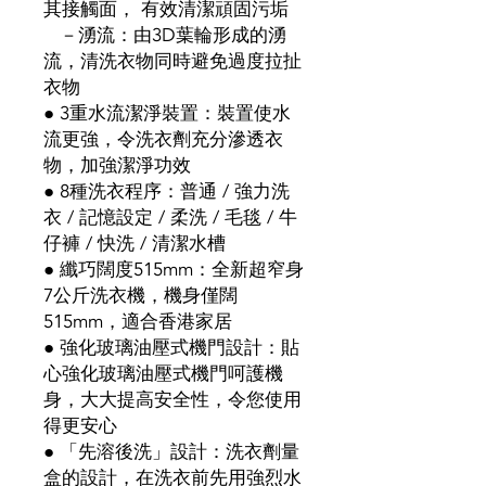
其接觸面， 有效清潔頑固污垢
－湧流：由3D葉輪形成的湧
流，清洗衣物同時避免過度拉扯
衣物
● 3重水流潔淨裝置：裝置使水
流更強，令洗衣劑充分滲透衣
物，加強潔淨功效
● 8種洗衣程序：普通 / 強力洗
衣 / 記憶設定 / 柔洗 / 毛毯 / 牛
仔褲 / 快洗 / 清潔水槽
● 纖巧闊度515mm：全新超窄身
7公斤洗衣機，機身僅闊
515mm，適合香港家居
● 強化玻璃油壓式機門設計：貼
心強化玻璃油壓式機門呵護機
身，大大提高安全性，令您使用
得更安心
● 「先溶後洗」設計：洗衣劑量
盒的設計，在洗衣前先用強烈水