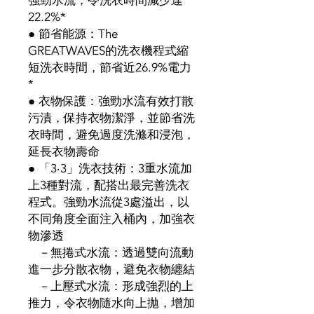
強勁水流，令洗衣時間減少達
22.2%*
● 節省能源：The
GREATWAVES的洗衣機程式縮
短洗衣時間，節省近26.9%電力
*
● 衣物保護：強勁水流有效打散
污漬，保持衣物潔淨，並節省洗
衣時間，避免過度洗滌和浸泡，
延長衣物壽命
● 「3‧3」洗衣技術：3重水流加
上3種對流，配搭出最完善洗衣
程式。強勁水流從3處溢出，以
不同角度全面注入桶內，加強衣
物滲透
－無捲式水流：透過雙向流動
進一步分散衣物，避免衣物纏結
－上壓式水流：形成強烈的上
推力，令衣物隨水向上拋，增加