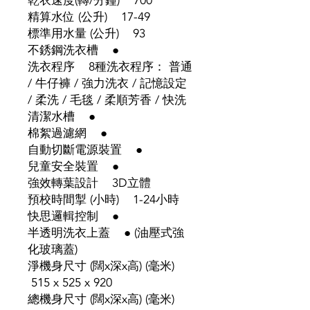
乾衣速度(轉/分鐘) 700
精算水位 (公升) 17-49
標準用水量 (公升) 93
不銹鋼洗衣槽 ●
洗衣程序 8種洗衣程序： 普通
/ 牛仔褲 / 強力洗衣 / 記憶設定
/ 柔洗 / 毛毯 / 柔順芳香 / 快洗
清潔水槽 ●
棉絮過濾網 ●
自動切斷電源裝置 ●
兒童安全裝置 ●
強效轉葉設計 3D立體
預校時間掣 (小時) 1-24小時
快思邏輯控制 ●
半透明洗衣上蓋 ● (油壓式強
化玻璃蓋)
淨機身尺寸 (闊x深x高) (毫米)
515 x 525 x 920
總機身尺寸 (闊x深x高) (毫米)