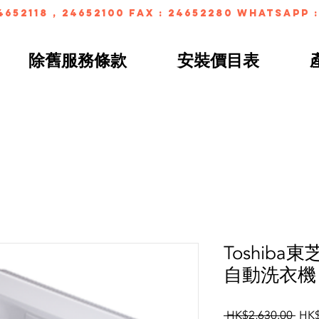
4652118 , 24652100 FAX : 24652280 whatsapp :
除舊服務條款
安裝價目表
Toshiba東
自動洗衣機 (
Regu
 HK$2,630.00 
HK$