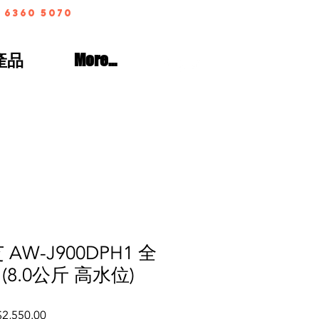
 6360 5070
產品
More...
芝 AW-J900DPH1 全
8.0公斤 高水位)
lar
Sale
2,550.00