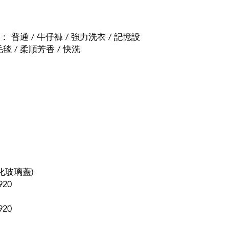
 普通 / 牛仔褲 / 強力洗衣 / 記憶設
 毛毯 / 柔順芳香 / 快洗
化玻璃蓋)
920
920