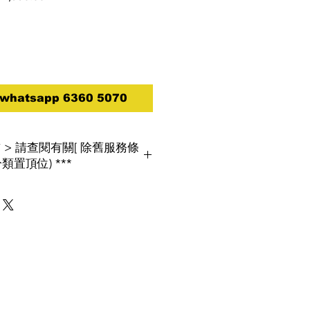
e
Price
atsapp 6360 5070
買前 > 請查閱有關[ 除舊服務條
類置頂位) ***
保署將推行「廢電器電子產品強制生
消費者欲棄置屬相同類別的舊電器
,
將
查閱
[
除舊服務條款
]
考,價錢以電話報價為實,歡迎致電２４
SAPP 63605070查詢最新報價***
改恕不另行通知***
偏遠地區及行樓梯另計)****
除電制及來,去水喉,回收商或代理才會搬