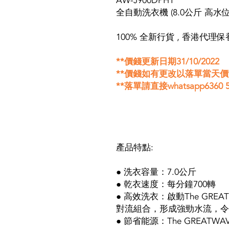
AW-J900DPH1
全自動洗衣機 (8.0公斤 高水位
100% 全新行貨 , 香港代理保
**價錢更新日期31/10/2022
**價錢如有更改以落單當天
**落單請直接whatsapp6360 5
產品特點:
● 洗衣容量：7.0公斤
● 乾衣速度：每分鐘700轉
● 高效洗衣：啟動The GR
對流組合，形成強勁水流，令洗
● 節省能源：The GREA