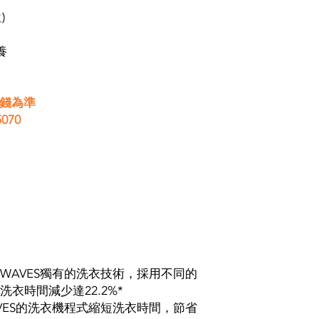
走****
)
****不包安裝(基本安裝$
****不包搬走舊機(可
養
****不包搬走舊機,
$100)****
價錢為準
070
EATWAVES獨有的洗衣技術，採用不同的
衣時間減少達22.2%*
TWAVES的洗衣機程式縮短洗衣時間，節省