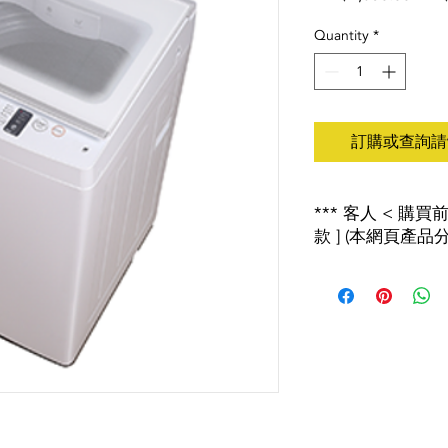
Pric
Quantity
*
訂購或查詢請wh
*** 客人 < 購
款 ] (本網頁產品分
2018
年
8
月
1
日起
,
環
產者責任計劃」
,
如
會有特別安排詳情請
***以上價錢只供參
６５２１１８ 或 WHAT
***規格及特點如有更
****現價錢包括送貨(
****客人需預先拆