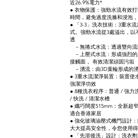
近26.9%電力*
● 衣物保護：強勁水流有效
時間，避免過度洗滌和浸泡，
● 「3‧3」洗衣技術：3重
式。強勁水流從3處溢出，以
透
－無捲式水流：透過雙向流
－上壓式水流：形成強烈的
接觸面， 有效清潔頑固污垢
－湧流：由3D葉輪形成的
● 3重水流潔淨裝置：裝置
強潔淨功效
● 8種洗衣程序：普通 / 強力洗衣
/ 快洗 / 清潔水槽
● 纖巧闊度515mm：全新超
適合香港家居
● 強化玻璃油壓式機門設計
大大提高安全性，令您使用得
● 「先溶後洗」設計：洗衣