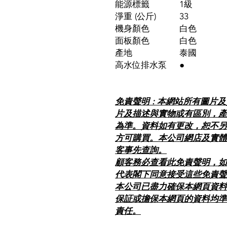
能源標籤
1級
淨重 (公斤)
33
機身顏色
白色
面板顏色
白色
產地
泰國
高水位排水泵
●
免責聲明 : 本網站所有圖片
片及描述與實物或有區別，產
為準。資料如有更改，恕不另
方可購買。本公司網店及實體
客事先查詢。
顧客務必查看此免責聲明，如
代表閣下同意接受這些免責聲
本公司已盡力確保本網頁資料
保証或擔保本網頁的資料均準
責任。