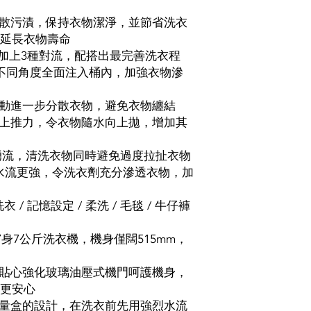
打散污漬，保持衣物潔淨，並節省洗衣
延長衣物壽命
水流加上3種對流，配搭出最完善洗衣程
不同角度全面注入桶內，加強衣物滲
動進一步分散衣物，避免衣物纏結
上推力，令衣物隨水向上拋，增加其
湧流，清洗衣物同時避免過度拉扯衣物
使水流更強，令洗衣劑充分滲透衣物，加
 / 記憶設定 / 柔洗 / 毛毯 / 牛仔褲
窄身7公斤洗衣機，機身僅闊515mm，
：貼心強化玻璃油壓式機門呵護機身，
更安心
劑量盒的設計，在洗衣前先用強烈水流