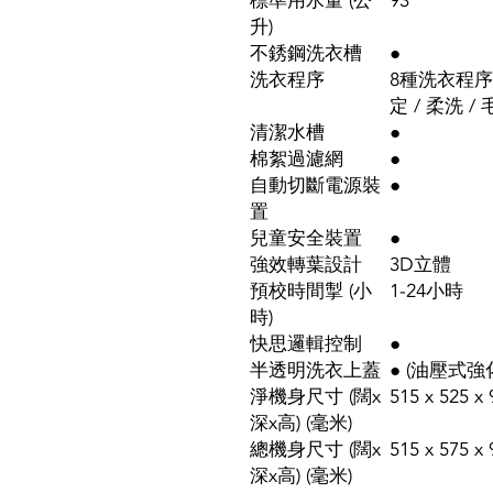
標準用水量 (公
93
升)
不銹鋼洗衣槽
●
洗衣程序
8種洗衣程序：
定 / 柔洗 /
清潔水槽
●
棉絮過濾網
●
自動切斷電源裝
●
置
兒童安全裝置
●
強效轉葉設計
3D立體
預校時間掣 (小
1-24小時
時)
快思邏輯控制
●
半透明洗衣上蓋
● (油壓式強
淨機身尺寸 (闊x
515 x 525 x 
深x高) (毫米)
總機身尺寸 (闊x
515 x 575 x 
深x高) (毫米)