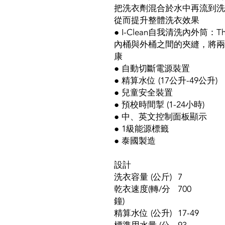
把洗衣劑混合於水中再流到洗
從而提升整體洗衣效果
● I-Clean自我清洗內外筒：
內桶與外桶之間的夾縫，將兩
康
● 自動切斷電源裝置
● 精算水位 (17公升-49公升)
● 兒童安全裝置
● 預校時間掣 (1-24小時)
● 中、英文控制面板顯示
● 1級能源標籤
● 泰國製造
設計
洗衣容量 (公斤)
7
乾衣速度(轉/分
700
鐘)
精算水位 (公升)
17-49