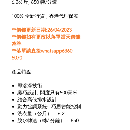
6.2公斤, 850 轉/分鐘
100% 全新行貨 , 香港代理保養
**價錢更新日期:26/04/2023
**價錢如有更改以落單當天價錢
為準
**落單請直接whatsapp6360
5070
產品特點:
即溶淨技術
纖巧設計, 闊度只有500毫米
結合高低排水設計
動力協調系統: 巧思智能控制
洗衣量（公斤） : 6.2
脫水轉速（轉/ 分鐘） : 850