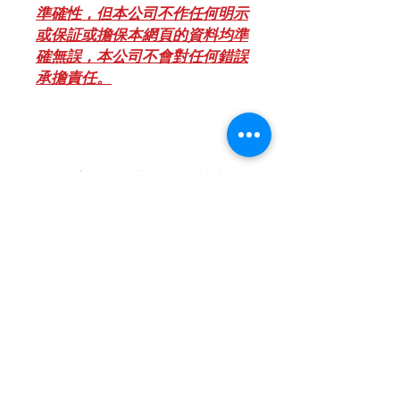
準確性，但本公司不作任何明示
或保証或擔保本網頁的資料均準
確無誤，本公司不會對任何錯誤
承擔責任。
*** 客人 < 購買前 > 請查
閱有關[ 除舊服務條款 ] (本
網頁產品分類置頂位) ***
2018年8月1日起 , 環保署將推行「廢
電器電子產品強制生產者責任計劃」 ,
如消費者欲棄置屬相同類別的舊電器,
將會有特別安排詳情請查閱[ 除舊服務
條款 ]
聯絡我們
***以上價錢只供參考,價錢以電話報價