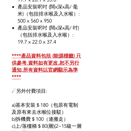
產品安裝呎吋 (闊x深x高/ 毫
米)（包括排水喉及入水喉）:
500 x 560 x 950
產品安裝呎吋 (闊x深x高/ 吋)
（包括排水喉及入水喉）:
19.7 x 22.0 x 37.4
****
產品資料包括
(
能源標籤
)
只
供參考
,
資料如有更改
,
恕不另行
通知
,
所有資料以官網顯示為準
****
☄另外付費項目:
a)基本安裝＄180（包原有電制
及原有來去水喉位接駁）
b)拆機費＄100（連搬走）
c)上/落樓梯＄80(層)(2~15級一層