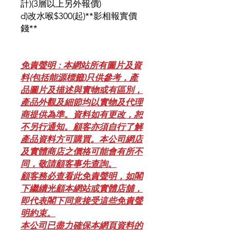
計)(3層以上另外報價)
d)改水喉$300(起)**影相報實價
錢**
免責聲明 : 本網站所有圖片及資
料(包括能源標籤)只供參考，產
品圖片及描述與實物或有區別，
產品外觀及細節均以實物及代理
商提供為準。資料如有更改，恕
不另行通知。顧客亦須自行了解
產品資料方可購買。本公司網店
及實體商店之價格可能會有所不
同，敬請顧客事先查詢。
顧客務必查看此免責聲明，如閣
下繼續光顧本網站或實體店舖，
即代表閣下同意接受這些免責聲
明約束。
本公司已盡力確保本網頁資料的