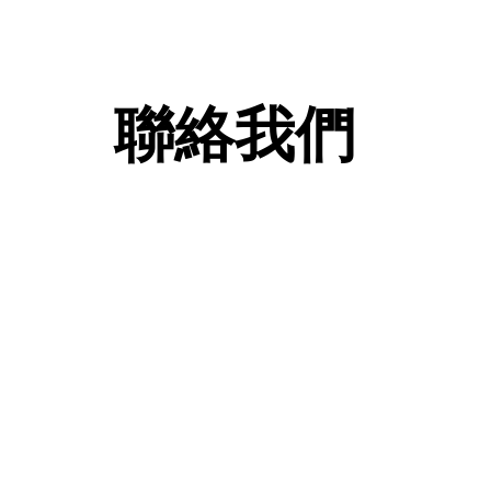
聯絡我們
查詢及訂購熱線: 2
FAX
whatsa
ic24652
門市部地址 : 屯門新平街