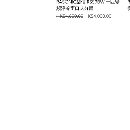
Quick View
RASONIC樂信 RSS9BW 一匹變
頻淨冷窗口式分體
Regular Price
Sale Price
P
HK$4,800.00
HK$4,000.00
H